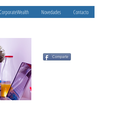
CorporateWealth
Novedades
Contacto
Comparte