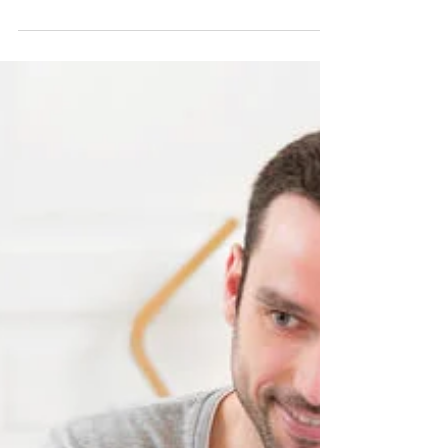
Las palabras “estoy embarazada” pueden tener
un gran impacto en la vida de una persona. Y para
un futuro papá novato, las emociones al...