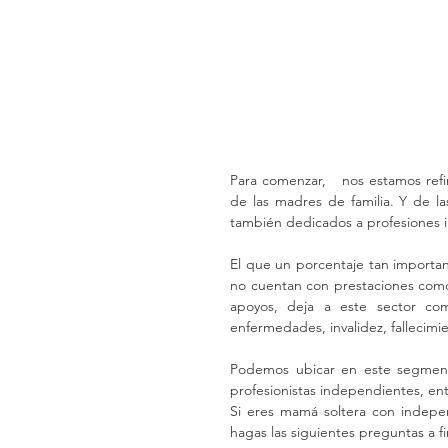
Para comenzar,   nos estamos refi
de las madres de familia. Y de las
también dedicados a profesiones 
El que un porcentaje tan importan
no cuentan con prestaciones como 
apoyos, deja a este sector com
enfermedades, invalidez, fallecimie
Podemos ubicar en este segmento 
profesionistas independientes, ent
Si eres mamá soltera con indepen
hagas las siguientes preguntas a fi