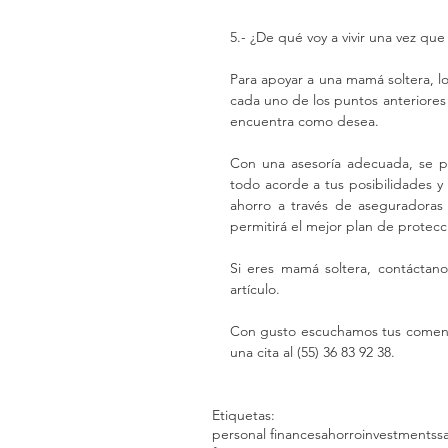
5.- ¿De qué voy a vivir una vez qu
Para apoyar a una mamá soltera, lo
cada uno de los puntos anteriores 
encuentra como desea.
Con una asesoría adecuada, se p
todo acorde a tus posibilidades y
ahorro a través de aseguradoras 
permitirá el mejor plan de protec
Si eres mamá soltera, contáctano
artículo.
Con gusto escuchamos tus comentar
una cita al (55) 36 83 92 38.
Etiquetas:
personal finances
ahorro
investments
s