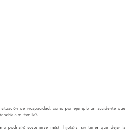
na situación de incapacidad, como por ejemplo un accidente que 
endría a mi familia?.
mo podría(n) sostenerse mi(s)  hijo(a)(s) sin tener que dejar la 