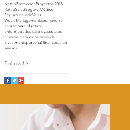
Netflix
Proteccion
Proyectos 2018
Retiro
Salud
Seguro Médico
Seguro de vida
Vejez
Wealt Management
Zoom
ahorro
ahorro para el retiro
enfermedades cardiovasculares
finanzas para niños
inverkids
investments
personal finances
salud
savings
Follow Us