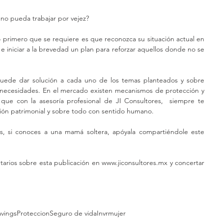
e no pueda trabajar por vejez?
 primero que se requiere es que reconozca su situación actual en 
e iniciar a la brevedad un plan para reforzar aquellos donde no se 
uede dar solución a cada uno de los temas planteados y sobre 
 necesidades. En el mercado existen mecanismos de protección y 
que con la asesoría profesional de JI Consultores,  siempre te 
ción patrimonial y sobre todo con sentido humano.
s, si conoces a una mamá soltera, apóyala compartiéndole este 
ios sobre esta publicación en www.jiconsultores.mx y concertar 
avings
Proteccion
Seguro de vida
Invrmujer