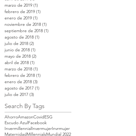
marzo de 2019
(1)
1 entrada
febrero de 2019
(1)
1 entrada
enero de 2019
(1)
1 entrada
noviembre de 2018
(1)
1 entrada
septiembre de 2018
(1)
1 entrada
agosto de 2018
(1)
1 entrada
julio de 2018
(2)
2 entradas
junio de 2018
(1)
1 entrada
mayo de 2018
(2)
2 entradas
abril de 2018
(1)
1 entrada
marzo de 2018
(1)
1 entrada
febrero de 2018
(1)
1 entrada
enero de 2018
(3)
3 entradas
agosto de 2017
(1)
1 entrada
julio de 2017
(3)
3 entradas
Search By Tags
Ahorro
Amazon
Covid
ESG
Escudo Azul
Facebook
Invermillennial
Invermujer
Invrmujer
Maternidad
Millennials
Mundial 2022