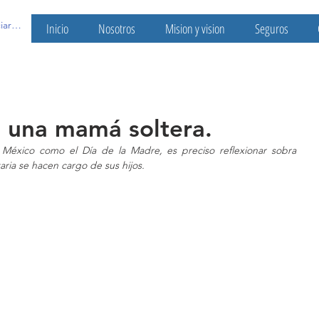
ciar sesión
Inicio
Nosotros
Mision y vision
Seguros
 una mamá soltera.
n México como el Día de la Madre, es preciso reflexionar sobra 
ria se hacen cargo de sus hijos.