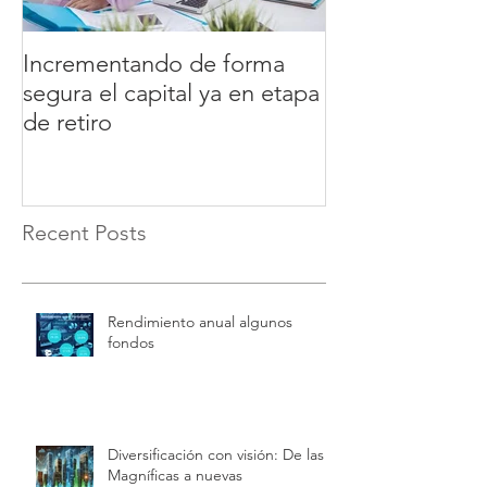
Incrementando de forma
COMO TENER
segura el capital ya en etapa
ESTRATEGICA
de retiro
VOLATILIDAD 
Una verdadera 
Recent Posts
Rendimiento anual algunos
fondos
Diversificación con visión: De las 7
Magníficas a nuevas